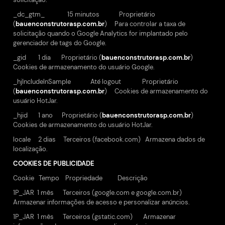
_dc_gtm_ 15 minutos Proprietário
(
bauenconstrutorasp.com.br
) Para controlar a taxa de
solicitação quando o Google Analytics for implantado pelo
gerenciador de tags do Google.
_gid 1 dia Proprietário (
bauenconstrutorasp.com.br
)
Cookies de armazenamento do usuário Google.
_hjIncludelnSample Até logout Proprietário
(
bauenconstrutorasp.com.br
) Cookies de armazenamento do
usuário HotJar.
_hjid 1 ano Proprietário (
bauenconstrutorasp.com.br
)
Cookies de armazenamento do usuário HotJar.
locale 2 dias Terceiros (facebook.com) Armazena dados de
localização.
COOKIES DE PUBLICIDADE
Cookie Tempo Propriedade Descrição
1P_JAR 1 mês Terceiros (google.com e google.com.br)
Armazenar informações de acesso e personalizar anúncios.
1P_JAR 1 mês Terceiros (gstatic.com) Armazenar